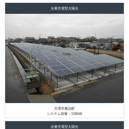
全量売電型太陽光
天理市庵治町
システム容量：108kW
全量売電型太陽光