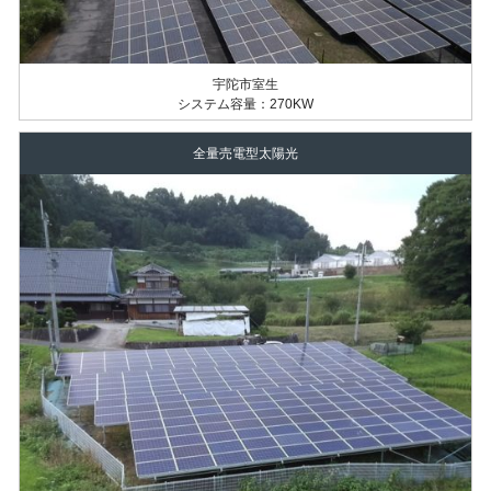
宇陀市室生
システム容量：270KW
全量売電型太陽光