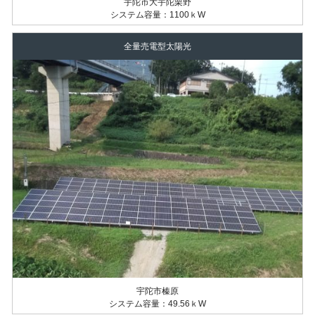
宇陀市大宇陀栗野
システム容量：1100ｋW
全量売電型太陽光
宇陀市榛原
システム容量：49.56ｋW