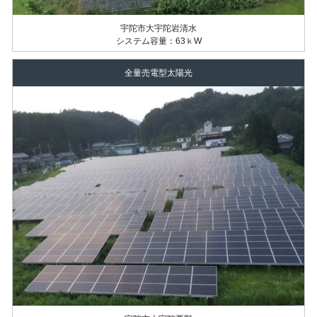
宇陀市大宇陀岩清水
システム容量：63ｋW
全量売電型太陽光